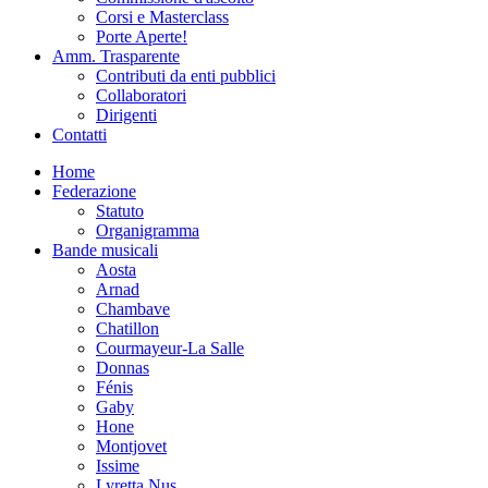
Corsi e Masterclass
Porte Aperte!
Amm. Trasparente
Contributi da enti pubblici
Collaboratori
Dirigenti
Contatti
Home
Federazione
Statuto
Organigramma
Bande musicali
Aosta
Arnad
Chambave
Chatillon
Courmayeur-La Salle
Donnas
Fénis
Gaby
Hone
Montjovet
Issime
Lyretta Nus