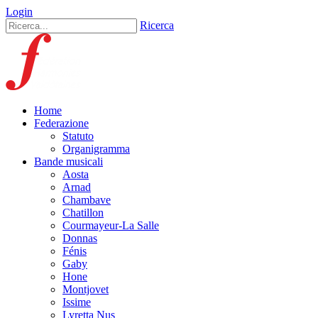
Login
Ricerca
Home
Federazione
Statuto
Organigramma
Bande musicali
Aosta
Arnad
Chambave
Chatillon
Courmayeur-La Salle
Donnas
Fénis
Gaby
Hone
Montjovet
Issime
Lyretta Nus