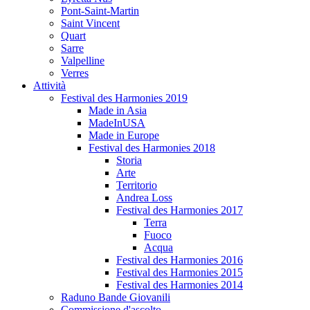
Pont-Saint-Martin
Saint Vincent
Quart
Sarre
Valpelline
Verres
Attività
Festival des Harmonies 2019
Made in Asia
MadeInUSA
Made in Europe
Festival des Harmonies 2018
Storia
Arte
Territorio
Andrea Loss
Festival des Harmonies 2017
Terra
Fuoco
Acqua
Festival des Harmonies 2016
Festival des Harmonies 2015
Festival des Harmonies 2014
Raduno Bande Giovanili
Commissione d'ascolto